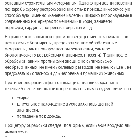
основным строительным материалам. Однако при возникновении
пожара быстрому распространению огня в помещениях зачастую
способствуют именно тканевые изделия, широко используемые в
современных интерьерах помещений: шторы, занавесы,
портьеры, гардины, ковровые покрытия и т.д.
На рынке огнезащитных пропиток ведущее место занимают так
называемые биопирены, предохраняющие обработанные
материалы, как в пожароопасном отношении, так и от
биологического воздействия (например, плесени). Ткани после
обработки такими пропитками внешне не отличаются от
необработанных, не имеют солевых разводов, не меняют цвет, не
представляют опасности для человека и домашних животных.
Противопожарный эффект огнезащита тканей сохраняет в
течение 5 лет, если она не подвергалась таким воздействиям, как:
стирка;
длительное нахождение в условиях повышенной
влажности;
попадание под дождь.
Процедуру обработки следует повторить, если такие воздействия
имели место.