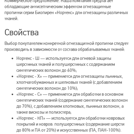
Коммерческое предложение. Наша компания предлагает
обладающие антисептическим эффектом огнезащитные
пропитки серии Биопирен «Нортекс» для огнезащиты различных
тканей.
Свойства
Выбор покупателем конкретной огнезащитной пропитки следует
производить в зависимости от состава обрабатываемых тканей:
Нортекс - Ш — используется для огневой защиты
шерстяных тканей и полушерстяных с содержанием
синтетических волокон до 60%;
«Нортекс - Х» — применяется для огнезащиты льняных,
хлопчатобумажных и шелковых тканей (с добавлением
синтетических волокон до 10%);
«Нортекс - C» — применяется для обработки в основном
синтетических тканей (содержание синтетических волокон
до 70%), с добавлением хлопковых, льняных волокон, а
также вискозы и полиэстера;
«Нортекс - КП» — используется для обработки ковровых
покрытий и ковров: полушерстяных (содержание шерсти
до 80% и ПА от 20%) и искусственных (ПА, ПАН-100%).