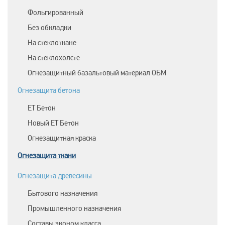
Фольгированный
Без обкладки
На стеклоткане
На стеклохолсте
Огнезащитный базальтовый материал ОБМ
Огнезащита бетона
ЕТ Бетон
Новый ЕТ Бетон
Огнезащитная краска
Огнезащита ткани
Огнезащита древесины
Бытового назначения
Промышленного назначения
Составы эконом класса