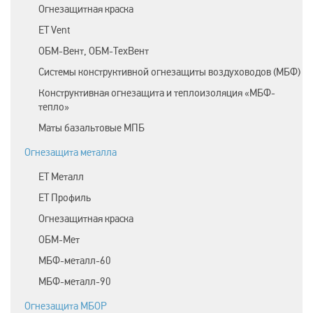
Огнезащитная краска
ET Vent
ОБМ-Вент, ОБМ-ТехВент
Системы конструктивной огнезащиты воздуховодов (МБФ)
Конструктивная огнезащита и теплоизоляция «МБФ-
тепло»
Маты базальтовые МПБ
Огнезащита металла
ЕТ Металл
ET Профиль
Огнезащитная краска
ОБМ-Мет
МБФ-металл-60
МБФ-металл-90
Огнезащита МБОР