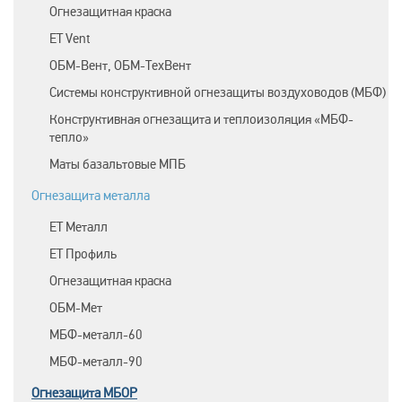
Огнезащитная краска
ET Vent
ОБМ-Вент, ОБМ-ТехВент
Системы конструктивной огнезащиты воздуховодов (МБФ)
Конструктивная огнезащита и теплоизоляция «МБФ-
тепло»
Маты базальтовые МПБ
Огнезащита металла
ЕТ Металл
ET Профиль
Огнезащитная краска
ОБМ-Мет
МБФ-металл-60
МБФ-металл-90
Огнезащита МБОР