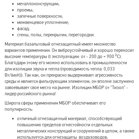
металлоконструкции;
проемы;
запечные поверхности;
межвенцевое уплотнение;
фасад;
стены, полы, перекрытия, перегородки.
Материал базальтовый огнезащитный имеет множество
вариантов применения. Он виброустойчивый и хорошо переносит
0
высокие температуры (t эксплуатации: от - 200 до + 900
С).
Благодаря этому его можно использовать в промышленности
для изоляции звука и тепла (проводимость тепла: 0,033
Вт/(мхК)). Так как, он прекрасно выдерживает агрессивность
среды и является фильтрующим элементом, он вполне заслужено
завоевывает свое место на рынке.
Изоляция МБОР от "Тизол" -
лидер российского рынка!
Широта сферы применения МБОР обеспечивает его
популярность:
отличный огнезащитный материал, способствующий
повышению пределов огнестойкости отдельных
металлических конструкций и сооружений в целом, а также
используется для огнезащиты воздуховодов;