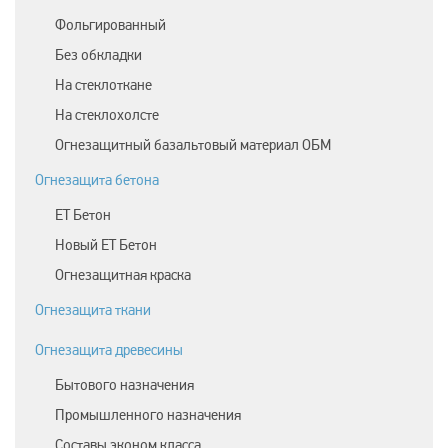
Фольгированный
Без обкладки
На стеклоткане
На стеклохолсте
Огнезащитный базальтовый материал ОБМ
Огнезащита бетона
ЕТ Бетон
Новый ЕТ Бетон
Огнезащитная краска
Огнезащита ткани
Огнезащита древесины
Бытового назначения
Промышленного назначения
Составы эконом класса