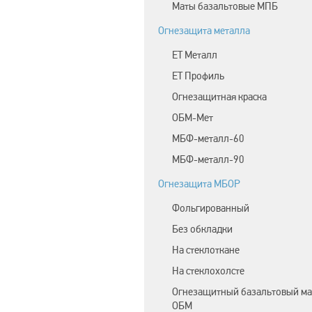
Маты базальтовые МПБ
Огнезащита металла
ЕТ Металл
ET Профиль
Огнезащитная краска
ОБМ-Мет
МБФ-металл-60
МБФ-металл-90
Огнезащита МБОР
Фольгированный
Без обкладки
На стеклоткане
На стеклохолсте
Огнезащитный базальтовый ма
ОБМ