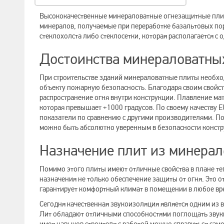
Высококачественные минераловатные огнезащитные пли
минералов, получаемые при переработке базальтовых по
стеклохолста либо стеклосетки, которая располагается с 
Достоинства минераловатны
При строительстве зданий минераловатные плиты необхо
объекту пожарную безопасность. Благодаря своим свойс
распространение огня внутри конструкции. Плавление ма
которая превышает +1000 градусов. По своему качеству E
показатели по сравнению с другими производителями. П
можно быть абсолютно уверенным в безопасности констр
Назначение плит из минера
Помимо этого плиты имеют отличные свойства в плане т
назначения не только обеспечение защиты от огня. Это 
гарантирует комфортный климат в помещении в любое вр
Сегодня качественная звукоизоляция является одним из
Лит обладают отличными способностями поглощать звуки