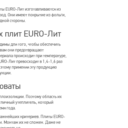
ты EURO-Лит изготавливаются из
род. Они имеют покрытие из фольги,
одной стороны.
х плит EURO-Лит
димы для того, чтобы обеспечить
твам они предотвращают
териала происходит при температуре,
URO-Лит превосходят в 1,4-1,6 раз
оэтому применяя эту продукцию
укции.
ловаты
еплоизоляции. Поэтому область их
отличный утеплитель, который
емя года.
 важнейших критериев. Плиты EURO-
. Монтаж их не сложен. Даже не