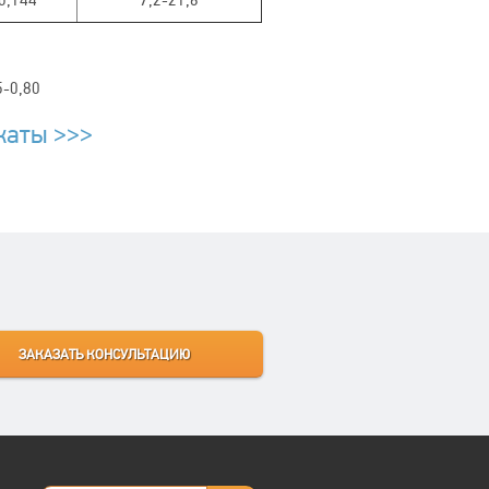
0,144
7,2-21,6
5-0,80
каты >>>