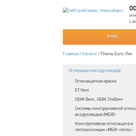
ОО
огн
с д
О НАС
Главная
/
Каталог
/
Плиты Euro-Лит
Огнезащита воздуховодов
Огнезащитная краска
ET Vent
ОБМ-Вент, ОБМ-ТехВент
Системы конструктивной огне
воздуховодов (МБФ)
Конструктивная огнезащита и
теплоизоляция «МБФ-тепло»