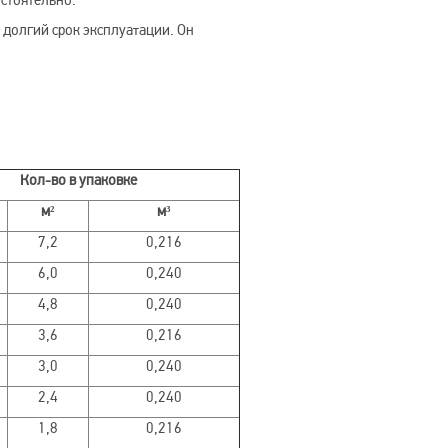
остоятельно.
 долгий срок эксплуатации. Он
Кол-во в упаковке
м²
м³
7,2
0,216
6,0
0,240
4,8
0,240
3,6
0,216
3,0
0,240
2,4
0,240
1,8
0,216