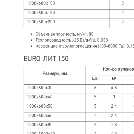
1000х600х150
3
1000х600х180
2
1000х600х200
2
Объёмная плотность, кг/м³: 80
Теплопроводность λ25 Вт/(м*К): 0,038
Коэффициент звукопоглащения (100-8000 Гц): 0,1
EURO-ЛИТ 150
Кол-во в упаков
Размеры, мм
шт.
м²
1000х600х30
8
4,8
1000х600х40
5
3
1000х600х50
5
2,4
1000х600х60
4
2,4
1000х600х80
3
1,8