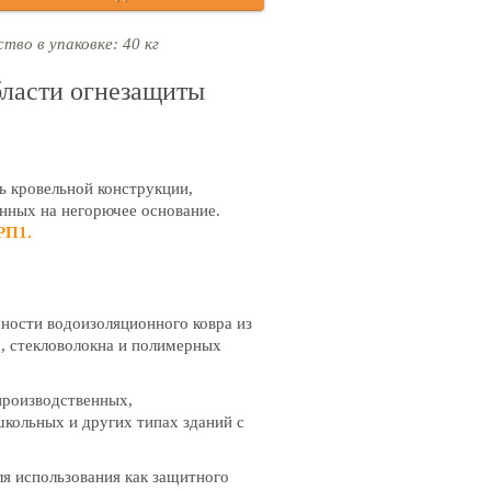
тво в упаковке: 40 кг
области огнезащиты
 кровельной конструкции,
нных на негорючее основание.
РП1.
ности водоизоляционного ковра из
а, стекловолокна и полимерных
производственных,
кольных и других типах зданий с
я использования как защитного