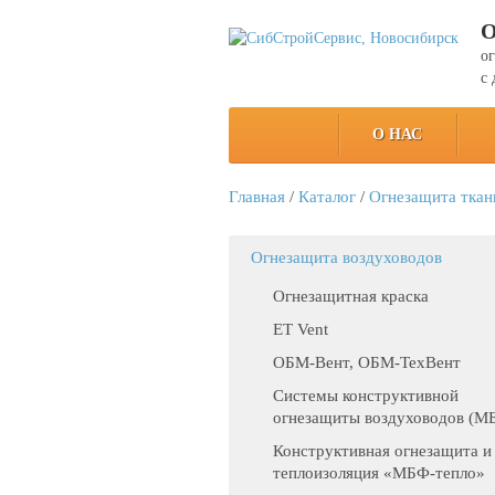
О
о
с 
О НАС
Главная
/
Каталог
/
Огнезащита ткан
Огнезащита воздуховодов
Огнезащитная краска
ET Vent
ОБМ-Вент, ОБМ-ТехВент
Системы конструктивной
огнезащиты воздуховодов (М
Конструктивная огнезащита и
теплоизоляция «МБФ-тепло»