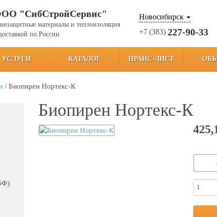
ОО "СибСтройСервис"
Новосибирск
гнезащитные материалы и теплоизоляция
227-90-33
+7 (383)
доставкой по России
УСЛУГИ
КАТАЛОГ
ПРАЙС-ЛИСТ
ОБЪ
и
/
Биопирен Нортекс-К
Биопирен Нортекс-К
425,
БФ)