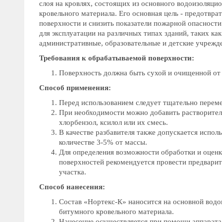
слоя на кровлях, состоящих из основного водоизоляци
кровельного материала. Его основная цель - предотвра
поверхности и снизить показатели пожарной опасности
для эксплуатации на различных типах зданий, таких ка
административные, образовательные и детские учрежд
Требования к обрабатываемой поверхности:
Поверхность должна быть сухой и очищенной от 
Способ применения:
Перед использованием следует тщательно переме
При необходимости можно добавить растворитель
хлорбензол, ксилол или их смесь.
В качестве разбавителя также допускается исполь
количестве 3-5% от массы.
Для определения возможности обработки и оцен
поверхностей рекомендуется провести предвари
участка.
Способ нанесения:
Состав «Нортекс-К» наносится на основной водо
битумного кровельного материала.
Нанесение осуществляется при помощи аппарата