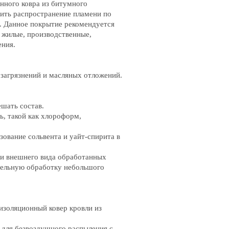
онного ковра из битумного
тить распространение пламени по
. Данное покрытие рекомендуется
к жилые, производственные,
ения.
загрязнений и масляных отложений.
шать состав.
, такой как хлороформ,
зование сольвента и уайт-спирита в
ки внешнего вида обработанных
тельную обработку небольшого
изоляционный ковер кровли из
 для безвоздушного распыления с