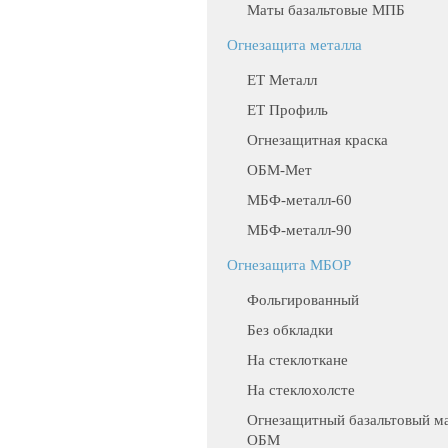
Маты базальтовые МПБ
Огнезащита металла
ЕТ Металл
ET Профиль
Огнезащитная краска
ОБМ-Мет
МБФ-металл-60
МБФ-металл-90
Огнезащита МБОР
Фольгированный
Без обкладки
На стеклоткане
На стеклохолсте
Огнезащитный базальтовый м
ОБМ