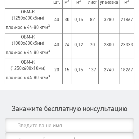
2
3
3
шт.
м
м
лист
упаковка
м
ОБМ-К
(1250х600х5мм)
40
30
0,15
82
3280
21867
3
плотность 44-80 кг/м
ОБМ-К
(1000х600х5мм)
40
24
0,12
70
2800
23333
3
плотность 44-80 кг/м
ОБМ-К
(1250х600х10мм)
20
15
0,15
137
2740
18267
3
плотность 44-80 кг/м
Закажите бесплатную консультацию