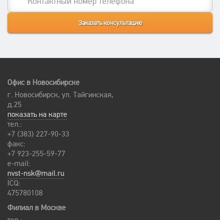
Офис в Новосибирске
г. Новосибирск, ул. Тайгинская,
д.25
показать на карте
тел.:
+7 (383) 227-90-33
факс:
+7 923-255-59-77
e-mail:
nvst-nsk@mail.ru
ICQ:
475780108
Филиал в Москве