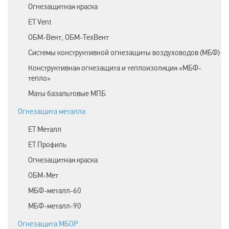
Огнезащитная краска
ET Vent
ОБМ-Вент, ОБМ-ТехВент
Системы конструктивной огнезащиты воздуховодов (МБФ)
Конструктивная огнезащита и теплоизоляция «МБФ-
тепло»
Маты базальтовые МПБ
Огнезащита металла
ЕТ Металл
ET Профиль
Огнезащитная краска
ОБМ-Мет
МБФ-металл-60
МБФ-металл-90
Огнезащита МБОР