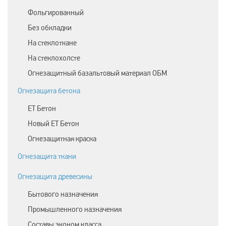
Фольгированный
Без обкладки
На стеклоткане
На стеклохолсте
Огнезащитный базальтовый материал ОБМ
Огнезащита бетона
ЕТ Бетон
Новый ЕТ Бетон
Огнезащитная краска
Огнезащита ткани
Огнезащита древесины
Бытового назначения
Промышленного назначения
Составы эконом класса