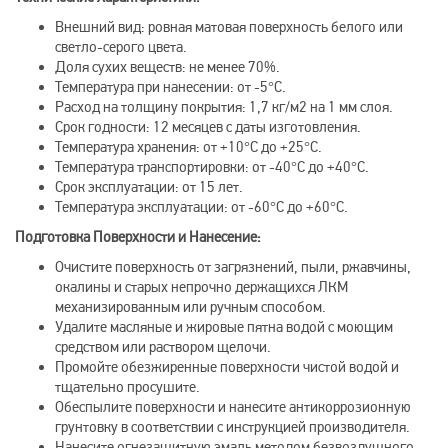
Внешний вид: ровная матовая поверхность белого или
светло-серого цвета.
Доля сухих веществ: не менее 70%.
Температура при нанесении: от -5°С.
Расход на толщину покрытия: 1,7 кг/м2 на 1 мм слоя.
Срок годности: 12 месяцев с даты изготовления.
Температура хранения: от +10°С до +25°С.
Температура транспортировки: от -40°С до +40°С.
Срок эксплуатации: от 15 лет.
Температура эксплуатации: от -60°С до +60°С.
Подготовка Поверхности и Нанесение:
Очистите поверхность от загрязнений, пыли, ржавчины,
окалины и старых непрочно держащихся ЛКМ
механизированным или ручным способом.
Удалите масляные и жировые пятна водой с моющим
средством или раствором щелочи.
Промойте обезжиренные поверхности чистой водой и
тщательно просушите.
Обеспылите поверхности и нанесите антикоррозионную
грунтовку в соответствии с инструкцией производителя.
Нанесите огнезащитную эмаль методом безвоздушного