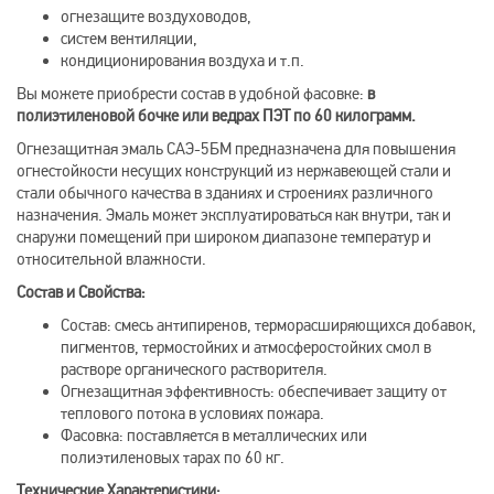
огнезащите воздуховодов,
систем вентиляции,
кондиционирования воздуха и т.п.
Вы можете приобрести состав в удобной фасовке:
в
полиэтиленовой бочке или ведрах ПЭТ по 60 килограмм.
Огнезащитная эмаль САЭ-5БМ предназначена для повышения
огнестойкости несущих конструкций из нержавеющей стали и
стали обычного качества в зданиях и строениях различного
назначения. Эмаль может эксплуатироваться как внутри, так и
снаружи помещений при широком диапазоне температур и
относительной влажности.
Состав и Свойства:
Состав: смесь антипиренов, терморасширяющихся добавок,
пигментов, термостойких и атмосферостойких смол в
растворе органического растворителя.
Огнезащитная эффективность: обеспечивает защиту от
теплового потока в условиях пожара.
Фасовка: поставляется в металлических или
полиэтиленовых тарах по 60 кг.
Технические Характеристики: