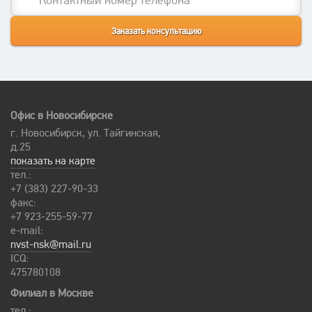
Офис в Новосибирске
г. Новосибирск, ул. Тайгинская,
д.25
показать на карте
тел.:
+7 (383) 227-90-33
факс:
+7 923-255-59-77
e-mail:
nvst-nsk@mail.ru
ICQ:
475780108
Филиал в Москве
тел.: