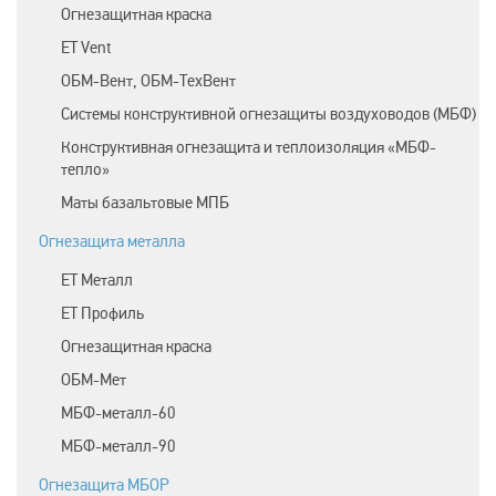
Огнезащитная краска
ET Vent
ОБМ-Вент, ОБМ-ТехВент
Системы конструктивной огнезащиты воздуховодов (МБФ)
Конструктивная огнезащита и теплоизоляция «МБФ-
тепло»
Маты базальтовые МПБ
Огнезащита металла
ЕТ Металл
ET Профиль
Огнезащитная краска
ОБМ-Мет
МБФ-металл-60
МБФ-металл-90
Огнезащита МБОР