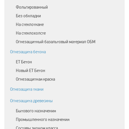
Фольгированный
Без обкладки
На стеклоткане
На стеклохолсте
Огнезащитный базальтовый материал ОБМ
Огнезащита бетона
ЕТ Бетон
Новый ЕТ Бетон
Огнезащитная краска
Огнезащита ткани
Огнезащита древесины
Бытового назначения
Промышленного назначения
Составы эконом класса