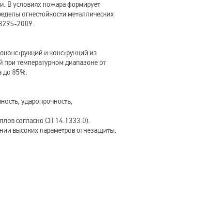
и. В условиях пожара формирует
делы огнестойкости металлических
53295-2009.
конструкций и конструкций из
й при температурном диапазоне от
а до 85%.
ность, ударопрочность,
ллов согласно СП 14.1333.0).
ении высоких параметров огнезащиты.