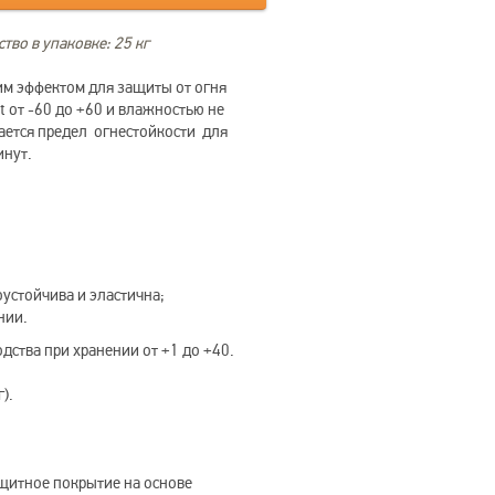
тво в упаковке: 25 кг
м эффектом для защиты от огня
t от -60 до +60 и влажностью не
ается предел огнестойкости для
инут.
устойчива и эластична;
нии.
дства при хранении от +1 до +40.
).
щитное покрытие на основе