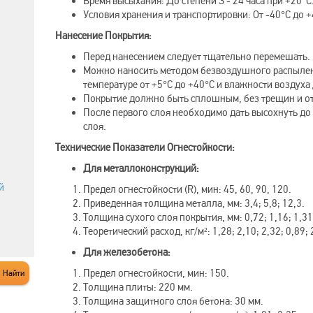
Время высыхания: До степени З - 24 часа при +20°C
Условия хранения и транспортировки: От -40°C до +
Нанесение Покрытия:
Перед нанесением следует тщательно перемешать.
Можно наносить методом безвоздушного распылен
температуре от +5°C до +40°C и влажности воздуха
Покрытие должно быть сплошным, без трещин и о
После первого слоя необходимо дать высохнуть до
слоя.
Технические Показатели Огнестойкости:
Для металлоконструкций:
й
Предел огнестойкости (R), мин: 45, 60, 90, 120.
Приведенная толщина металла, мм: 3,4; 5,8; 12,3.
Толщина сухого слоя покрытия, мм: 0,72; 1,16; 1,31;
Теоретический расход, кг/м²: 1,28; 2,10; 2,32; 0,89; 
Для железобетона:
Предел огнестойкости, мин: 150.
Толщина плиты: 220 мм.
Толщина защитного слоя бетона: 30 мм.