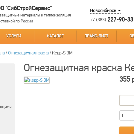
О "СибСтройСервис"
Новосибирск
езащитные материалы и теплоизоляция
227-90-33
+7 (383)
оставкой по России
УСЛУГИ
КАТАЛОГ
ПРАЙС-ЛИСТ
О
лла
/
Огнезащитная краска
/
Кедр-S BM
Огнезащитная краска К
355 
защиты