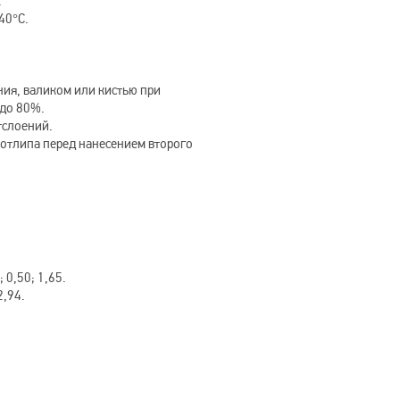
.
40°C.
ия, валиком или кистью при
 до 80%.
тслоений.
 отлипа перед нанесением второго
 0,50; 1,65.
2,94.