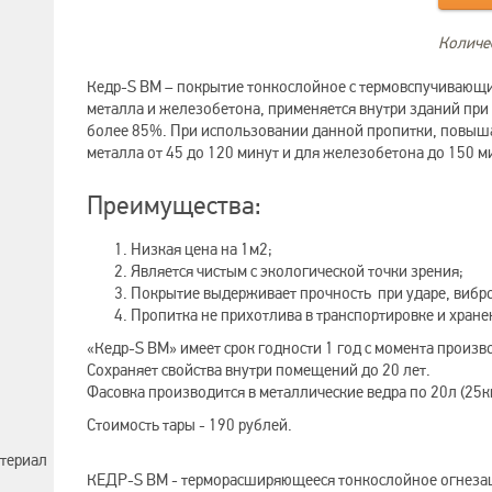
Количес
Кедр-S BM – покрытие тонкослойное с термовспучивающи
металла и железобетона, применяется внутри зданий при 
более 85%. При использовании данной пропитки, повыш
металла от 45 до 120 минут и для железобетона до 150 м
Преимущества:
Низкая цена на 1м2;
Является чистым с экологической точки зрения;
Покрытие выдерживает прочность при ударе, вибро
Пропитка не прихотлива в транспортировке и хране
«Кедр-S BM» имеет срок годности 1 год с момента произво
Сохраняет свойства внутри помещений до 20 лет.
Фасовка производится в металлические ведра по 20л (25кг
Стоимость тары - 190 рублей.
териал
КЕДР-S BM - терморасширяющееся тонкослойное огнеза