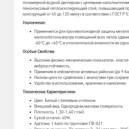
полимерной водной дисперсии с целевыми наполнителям
пенококсовый теплоизолирующий слой, повышающий пре
конструкций от 45 до 120 минут в соответствии с ГОСТ Р 
Назначение:
Применяется для противопожарной защиты металло
железобетона внутри помещений всех типов здани
-60°C до +60°C и относительной влажности воздух
Особые Свойства:
Высокие физико-механические показатели: эластич
виброустойчивость.
Применим в сейсмически активных районах (до 9 ба
Низкая цена по сравнению с аналогами при сохран
Удобство в использовании, хранении и нанесении.
Технические Характеристики:
Цвет: Белый с бежевым оттенком.
Внешний вид: Однородная матовая поверхность.
Плотность: 1,30-1,40 г/см3.
Сухой остаток: 40%.
Адгезия: 1 балл по грунтовке ГФ-021.