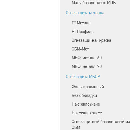
Маты базальтовые МПБ
Огнезащита металла
ЕТ Металл
ET Профиль
Огнезащитная краска
ОБМ-Мет
МБФ-металл-60
МБФ-металл-90
Огнезащита МБОР
Фольгированный
Без обкладки
На стеклоткане
На стеклохолсте
Огнезащитный базальтовый ма
ОБМ