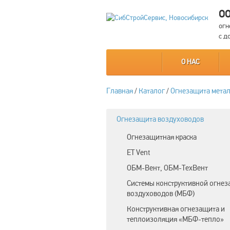
ОО
огн
с д
О НАС
Главная
/
Каталог
/
Огнезащита мета
Огнезащита воздуховодов
Огнезащитная краска
ET Vent
ОБМ-Вент, ОБМ-ТехВент
Системы конструктивной огне
воздуховодов (МБФ)
Конструктивная огнезащита и
теплоизоляция «МБФ-тепло»