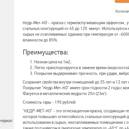
Количес
Кедр-Мет-КО - краска с термовспучивающим эффектом , 
стальных конструкций от 45 до 120 минут. Используется н
сырых не отапливаемых зданиях при температуре от -600
влажности до 85%.
Преимущества:
Низкая цена на 1м2;
Легко транспортируется в зимнее время (морозостой
Покрытие выдерживает прочность при ударе, вибро
Сохраняет свойства внутри помещений до 25 лет и 12 лет
Покрытие "Кедр-Мет-КО" имеет срок годности 2 года с мо
Фасуется в металлические ведра по 20л (23кг).
Стоимость тары - 190 рублей.
"КЕДР-МЕТ-КО" - это огнезащитная краска, создающая 
которое повышает огнестойкость стальных конструкций д
териал
использования в сырых, неотапливаемых помещениях с о
также под навесом в диапазоне температур от -60°C до +6