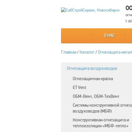
ОО
огн
с д
О НАС
Главная
/
Каталог
/
Огнезащита мета
Огнезащита воздуховодов
Огнезащитная краска
ET Vent
ОБМ-Вент, ОБМ-ТехВент
Системы конструктивной огне
воздуховодов (МБФ)
Конструктивная огнезащита и
теплоизоляция «МБФ-тепло»