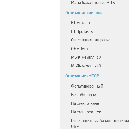
Маты базальтовые МПБ
Огнезащита металла
ЕТ Металл
ET Профиль
Огнезащитная краска
ОБМ-Мет
МБФ-металл-60
МБФ-металл-90
Огнезащита МБОР
Фольгированный
Без обкладки
На стеклоткане
На стеклохолсте
Огнезащитный базальтовый ма
ОБМ