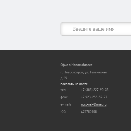
Офис в Новосибирске
г. Новосибирск, ул. Тайгинская,
д.25
показать на карте
тел.:
+7 (383) 227-90-33
факс:
+7 923-255-59-77
e-mail:
nvst-nsk@mail.ru
ICQ:
475780108