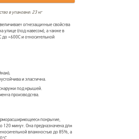
тво в упаковке: 23 кг
увеличивает огнезащитные свойства
а улице (под навесом), а также в
С до +600С и относительной
кая);
устойчива и эластична.
 снаружи под крышей.
мента производства.
терморасширяющееся покрытие,
о 120 минут. Она предназначена для
тносительной влажностью до 85%, а
0°C.