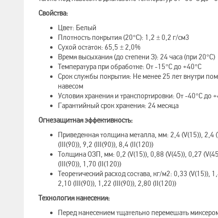
Свойства:
Цвет: Белый
Плотность покрытия (20°C): 1,2 ± 0,2 г/см3
Сухой остаток: 65,5 ± 2,0%
Время высыхания (до степени З): 24 часа (при 20°C)
Температура при обработке: От -15°C до +40°C
Срок службы покрытия: Не менее 25 лет внутри по
навесом
Условия хранения и транспортировки: От -40°C до 
Гарантийный срок хранения: 24 месяца
Огнезащитная эффективность:
Приведенная толщина металла, мм: 2,4 (V(15)), 2,4 (V(4
(III(90)), 9,2 (III(90)), 8,4 (II(120))
Толщина ОЗП, мм: 0,2 (V(15)), 0,88 (V(45)), 0,27 (V(45))
(III(90)), 1,70 (II(120))
Теоретический расход состава, кг/м2: 0,33 (V(15)), 1,45
2,10 (III(90)), 1,22 (III(90)), 2,80 (II(120))
Технология нанесения:
Перед нанесением тщательно перемешать миксеро