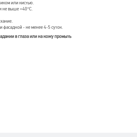
иком или кистью.
и не выше +40°C.
ыхание.
фасадной - не менее 4-5 суток.
адании в глаза или на кожу промыть