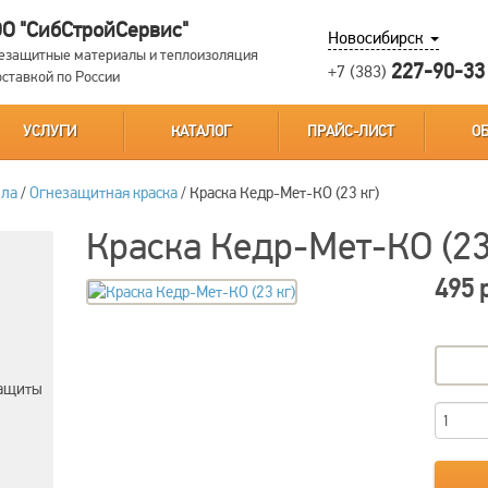
О "СибСтройСервис"
Новосибирск
езащитные материалы и теплоизоляция
227-90-33
+7 (383)
оставкой по России
УСЛУГИ
КАТАЛОГ
ПРАЙС-ЛИСТ
О
лла
/
Огнезащитная краска
/
Краска Кедр-Мет-КО (23 кг)
Краска Кедр-Мет-КО (23
495 
защиты