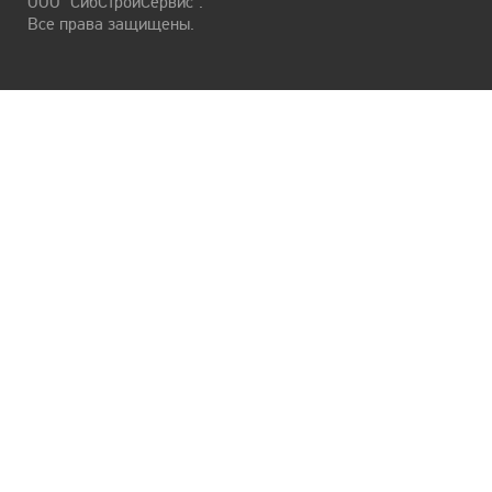
ООО "СибСтройСервис".
Все права защищены.