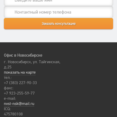
Офис в Новосибирске
г. Новосибирск, ул. Тайгинская,
д.25
показать на карте
тел.:
+7 (383) 227-90-33
факс:
+7 923-255-59-77
e-mail:
nvst-nsk@mail.ru
ICQ:
475780108