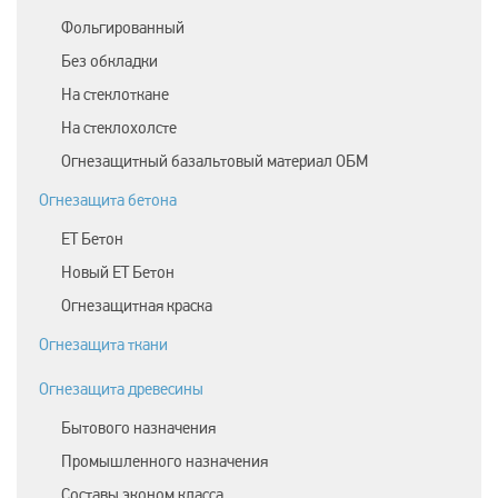
Фольгированный
Без обкладки
На стеклоткане
На стеклохолсте
Огнезащитный базальтовый материал ОБМ
Огнезащита бетона
ЕТ Бетон
Новый ЕТ Бетон
Огнезащитная краска
Огнезащита ткани
Огнезащита древесины
Бытового назначения
Промышленного назначения
Составы эконом класса