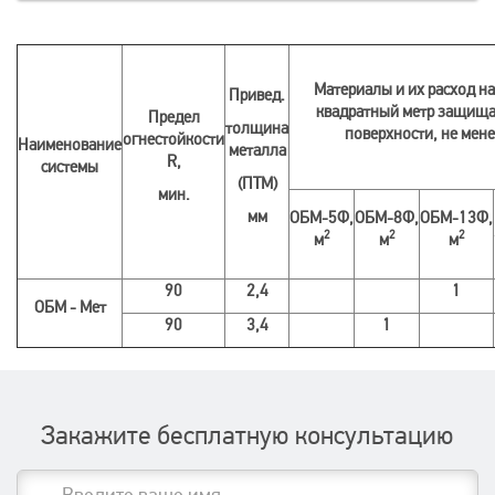
Материалы и их расход н
Привед.
квадратный метр защищ
Предел
толщина
поверхности, не мене
огнестойкости
Наименование
металла
R,
системы
(ПТМ)
мин.
мм
ОБМ-5Ф,
ОБМ-8Ф,
ОБМ-13Ф,
2
2
2
м
м
м
90
2,4
1
ОБМ - Мет
90
3,4
1
Закажите бесплатную консультацию