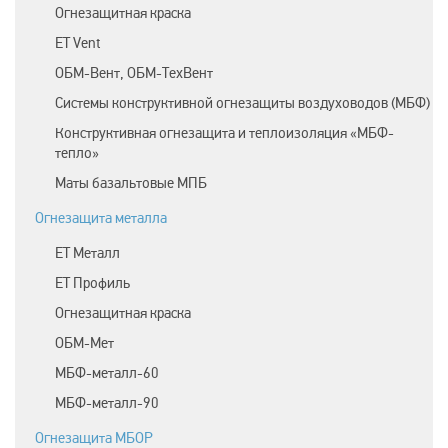
Огнезащитная краска
ET Vent
ОБМ-Вент, ОБМ-ТехВент
Системы конструктивной огнезащиты воздуховодов (МБФ)
Конструктивная огнезащита и теплоизоляция «МБФ-
тепло»
Маты базальтовые МПБ
Огнезащита металла
ЕТ Металл
ET Профиль
Огнезащитная краска
ОБМ-Мет
МБФ-металл-60
МБФ-металл-90
Огнезащита МБОР