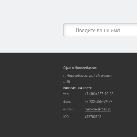
Офис в Новосибирске
г. Новосибирск, ул. Тайгинская,
д.25
показать на карте
тел.:
+7 (383) 227-90-33
факс:
+7 923-255-59-77
e-mail:
nvst-nsk@mail.ru
ICQ:
475780108