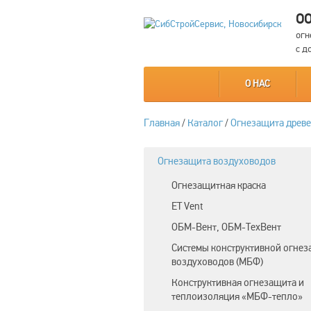
ОО
огн
с д
О НАС
Главная
/
Каталог
/
Огнезащита древ
Огнезащита воздуховодов
Огнезащитная краска
ET Vent
ОБМ-Вент, ОБМ-ТехВент
Системы конструктивной огне
воздуховодов (МБФ)
Конструктивная огнезащита и
теплоизоляция «МБФ-тепло»