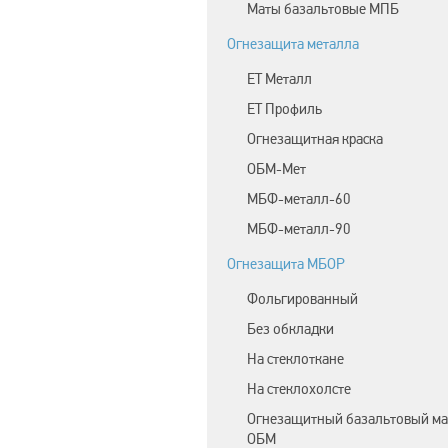
Маты базальтовые МПБ
Огнезащита металла
ЕТ Металл
ET Профиль
Огнезащитная краска
ОБМ-Мет
МБФ-металл-60
МБФ-металл-90
Огнезащита МБОР
Фольгированный
Без обкладки
На стеклоткане
На стеклохолсте
Огнезащитный базальтовый ма
ОБМ