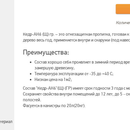
Количес
Кедр-АН6 (Щ) гр. – это огнезащитная пропитка, готовая
дерево весь год, применяется внутри и снаружи (под наве
Преимущества:
Состав хорошо себя проявляет в зимний период вр
замершую древесину;
Температура эксплуатации от -35 до +40 С;
Низкая цена на 1м2;
Состав "Кедр-АН6"(Щ) (ГР) имеет срок годности 3 года с 
Сохраняет свойства внутри помещений до 12 лет, до 5 - с
полостей.
Фасуется в канистры по 20л(20кг).
териал