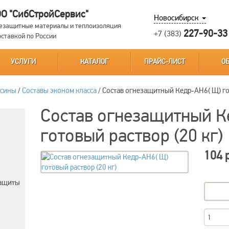
О "СибСтройСервис"
Новосибирск
езащитные материалы и теплоизоляция
227-90-33
+7 (383)
оставкой по России
УСЛУГИ
КАТАЛОГ
ПРАЙС-ЛИСТ
О
есины
/
Составы эконом класса
/
Состав огнезащитный Кедр-АН6( Щ) гот
Состав огнезащитный К
готовый раствор (20 кг)
104 
защиты