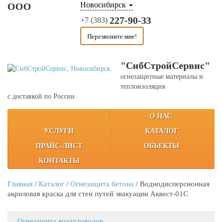
Новосибирск
ООО
227-90-33
+7 (383)
Перезвоните мне!
"СибСтройСервис"
огнезащитные материалы и
теплоизоляция
с доставкой по России
О НАС
УСЛУГИ
КАТАЛОГ
ПРАЙС-ЛИСТ
ОБЪЕКТЫ
КОНТАКТЫ
Главная
/
Каталог
/
Огнезащита бетона
/
Воднодисперсионная
акриловая краска для стен путей эвакуации Аквест-01С
Огнезащита воздуховодов