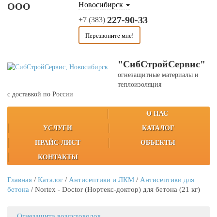
Новосибирск
ООО
227-90-33
+7 (383)
Перезвоните мне!
"СибСтройСервис"
огнезащитные материалы и
теплоизоляция
с доставкой по России
О НАС
УСЛУГИ
КАТАЛОГ
ПРАЙС-ЛИСТ
ОБЪЕКТЫ
КОНТАКТЫ
Главная
/
Каталог
/
Антисептики и ЛКМ
/
Антисептики для
бетона
/
Nortex - Doctor (Нортекс-доктор) для бетона (21 кг)
Огнезащита воздуховодов